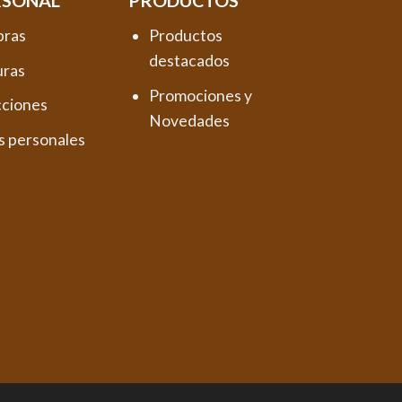
RSONAL
PRODUCTOS
pras
Productos
destacados
uras
Promociones y
cciones
Novedades
s personales