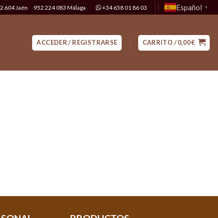
Español
2 604 Jaén
952 224 083 Málaga
+34 658 01 86 03
▼
ACCEDER / REGISTRARSE
CARRITO /
0,00
€