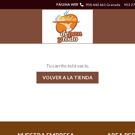
958 440 461 Granada
953 27
PÁGINA WEB
Tu carrito está vacío.
VOLVER A LA TIENDA