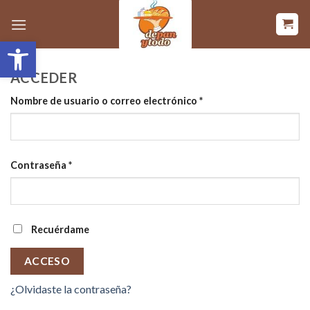
Saltar
al
Abrir barra de herramientas
contenido
ACCEDER
Obligatorio
Nombre de usuario o correo electrónico
*
Obligatorio
Contraseña
*
Recuérdame
ACCESO
¿Olvidaste la contraseña?