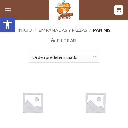
Saltar
al
Abrir barra de herramientas
contenido
INICIO
/
EMPANADAS Y PIZZAS
/
PANINIS
FILTRAR