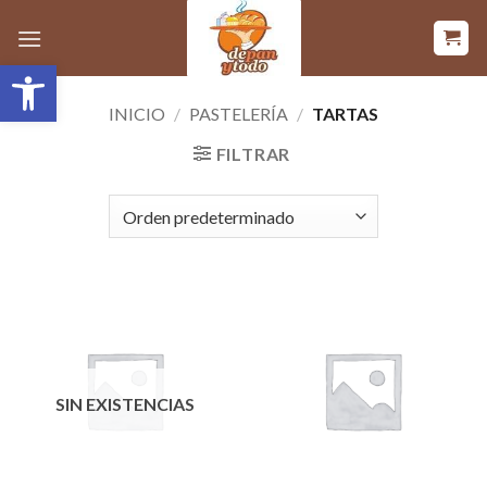
Saltar
al
Abrir barra de herramientas
contenido
INICIO
/
PASTELERÍA
/
TARTAS
FILTRAR
SIN EXISTENCIAS