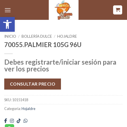
Saltar
al
Abrir barra de herramientas
contenido
INICIO
/
BOLLERÍA DULCE
/
HOJALDRE
70055.PALMIER 105G 96U
Debes registrarte/iniciar sesión para
ver los precios
CONSULTAR PRECIO
SKU:
10151418
Categoría:
Hojaldre