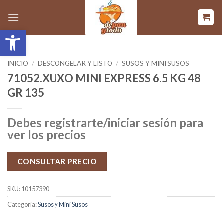
Saltar
al
Abrir barra de herramientas
contenido
INICIO
/
DESCONGELAR Y LISTO
/
SUSOS Y MINI SUSOS
71052.XUXO MINI EXPRESS 6.5 KG 48
GR 135
Debes registrarte/iniciar sesión para
ver los precios
CONSULTAR PRECIO
SKU:
10157390
Categoría:
Susos y Mini Susos