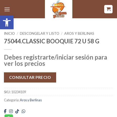
Saltar
al
Abrir barra de herramientas
contenido
INICIO
/
DESCONGELAR Y LISTO
/
AROS Y BERLINAS
75044.CLASSIC BOOQUIE 72 U 58 G
Debes registrarte/iniciar sesión para
ver los precios
CONSULTAR PRECIO
SKU:
10234109
Categoría:
Aros y Berlinas