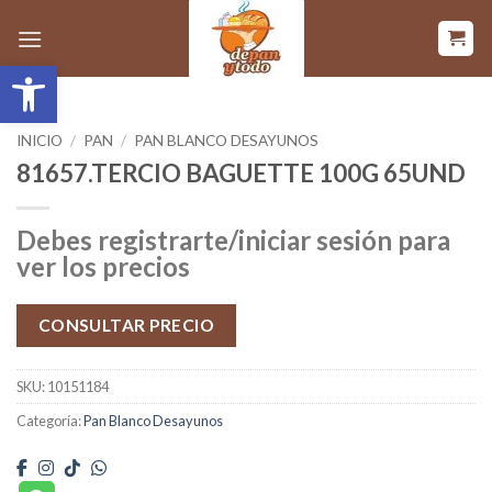
Saltar
al
Abrir barra de herramientas
contenido
INICIO
/
PAN
/
PAN BLANCO DESAYUNOS
81657.TERCIO BAGUETTE 100G 65UND
Debes registrarte/iniciar sesión para
ver los precios
CONSULTAR PRECIO
SKU:
10151184
Categoría:
Pan Blanco Desayunos