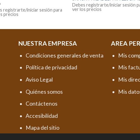
D
Debes registrarte/iniciar sesión p
ver los precios
 registrarte/iniciar sesión para
os precios
NUESTRA EMPRESA
AREA PE
Condiciones generales de venta
Mis com
Política de privacidad
Mis fact
Aviso Legal
Mis dire
Quiénes somos
Mis dato
Contáctenos
Accesibilidad
Mapa del sitio