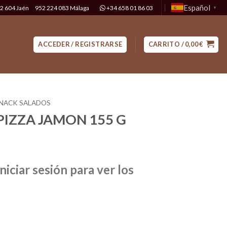
Español
2 604 Jaén
952 224 083 Málaga
+34 658 01 86 03
▼
ACCEDER / REGISTRARSE
CARRITO /
0,00
€
NACK SALADOS
PIZZA JAMON 155 G
niciar sesión para ver los