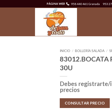
958 440 461 Granada
953 27
PÁGINA WEB
INICIO
/
BOLLERÍA SALADA
/
S
83012.BOCATA 
30U
Debes registrarte/i
precios
CONSULTAR PRECIO