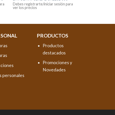
ara
Debes registrarte/iniciar sesión para
ver los precios
RSONAL
PRODUCTOS
pras
Productos
destacados
uras
Promociones y
cciones
Novedades
s personales