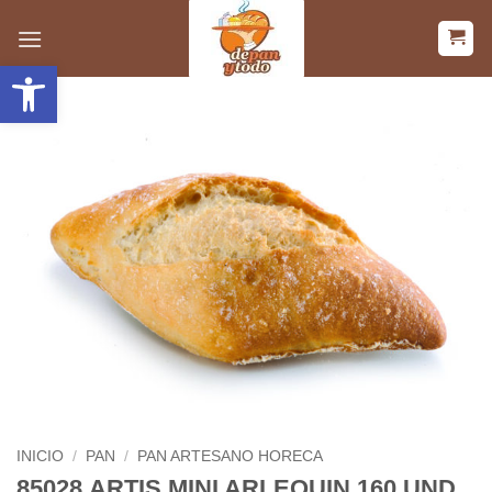
Saltar
al
Abrir barra de herramientas
contenido
INICIO
/
PAN
/
PAN ARTESANO HORECA
85028.ARTIS MINI ARLEQUIN 160 UND