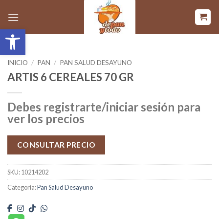
Saltar
al
Abrir barra de herramientas
contenido
INICIO
/
PAN
/
PAN SALUD DESAYUNO
ARTIS 6 CEREALES 70 GR
Debes registrarte/iniciar sesión para
ver los precios
CONSULTAR PRECIO
SKU:
10214202
Categoría:
Pan Salud Desayuno