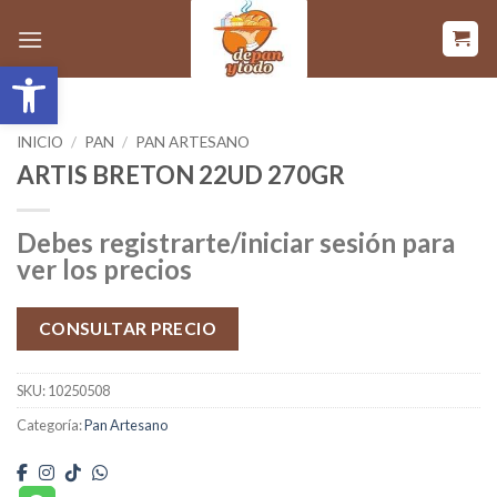
Saltar
al
Abrir barra de herramientas
contenido
INICIO
/
PAN
/
PAN ARTESANO
ARTIS BRETON 22UD 270GR
Debes registrarte/iniciar sesión para
ver los precios
CONSULTAR PRECIO
SKU:
10250508
Categoría:
Pan Artesano