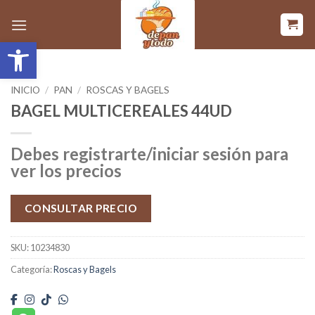
Saltar
al
Abrir barra de herramientas
contenido
INICIO
/
PAN
/
ROSCAS Y BAGELS
BAGEL MULTICEREALES 44UD
Debes registrarte/iniciar sesión para
ver los precios
CONSULTAR PRECIO
SKU:
10234830
Categoría:
Roscas y Bagels