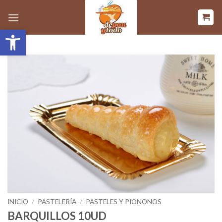
Saltar
al
Abrir barra de herramientas
contenido
INICIO
/
PASTELERÍA
/
PASTELES Y PIONONOS
BARQUILLOS 10UD