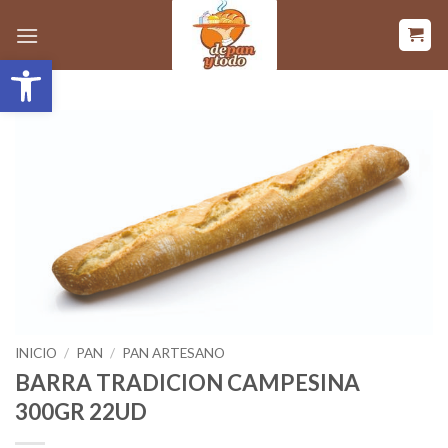
Saltar
al
Abrir barra de herramientas
contenido
INICIO
/
PAN
/
PAN ARTESANO
BARRA TRADICION CAMPESINA
300GR 22UD