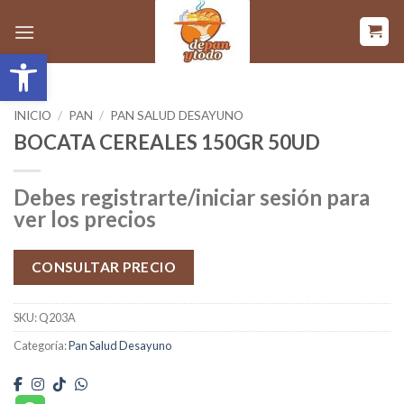
Saltar
al
Abrir barra de herramientas
contenido
INICIO
/
PAN
/
PAN SALUD DESAYUNO
BOCATA CEREALES 150GR 50UD
Debes registrarte/iniciar sesión para
ver los precios
CONSULTAR PRECIO
SKU:
Q203A
Categoría:
Pan Salud Desayuno