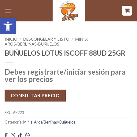
Saltar
al
Abrir barra de herramientas
contenido
INICIO
/
DESCONGELAR Y LISTO
/
MINIS:
AROS/BERLINAS/BUÑUELOS
BUÑUELOS LOTUS ISCOFF 88UD 25GR
Debes registrarte/iniciar sesión para
ver los precios
CONSULTAR PRECIO
SKU:
68223
Categoría:
Minis: Aros/Berlinas/Buñuelos