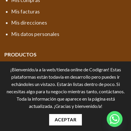
Mis compras
Mis facturas
Mis direcciones
Mis datos personales
PRODUCTOS
Productos destacados
¡Bienvenido/a a la web/tienda online de Codigran! Estas
Promociones y Novedades
plataformas están todavía en desarrollo pero puedes ir
echándoles un vistazo. Estarán listas dentro de poco. Si
necesitas algo para tu negocio mientras tanto, contáctanos.
Toda la información que aparece en la página está
actualizada. ¡Gracias y bienvenido/a!
ACEPTAR
Copyright 2026 ©
Newtron Informática