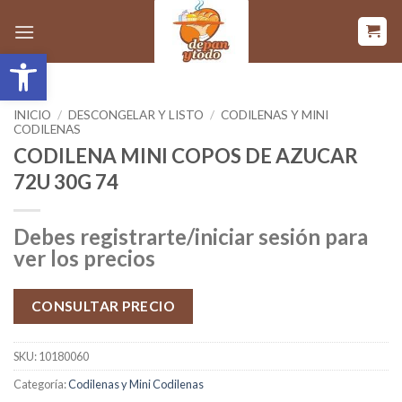
Saltar
al
Abrir barra de herramientas
contenido
INICIO
/
DESCONGELAR Y LISTO
/
CODILENAS Y MINI
CODILENAS
CODILENA MINI COPOS DE AZUCAR
72U 30G 74
Debes registrarte/iniciar sesión para
ver los precios
CONSULTAR PRECIO
SKU:
10180060
Categoría:
Codilenas y Mini Codilenas