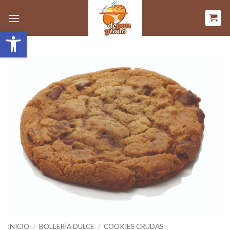
Saltar
al
Abrir barra de herramientas
contenido
INICIO
/
BOLLERÍA DULCE
/
COOKIES CRUDAS