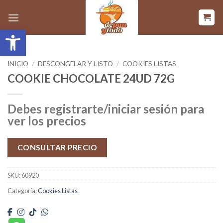
Saltar
al
Abrir barra de herramientas
contenido
INICIO
/
DESCONGELAR Y LISTO
/
COOKIES LISTAS
COOKIE CHOCOLATE 24UD 72G
Debes registrarte/iniciar sesión para
ver los precios
CONSULTAR PRECIO
SKU:
60920
Categoría:
Cookies Listas