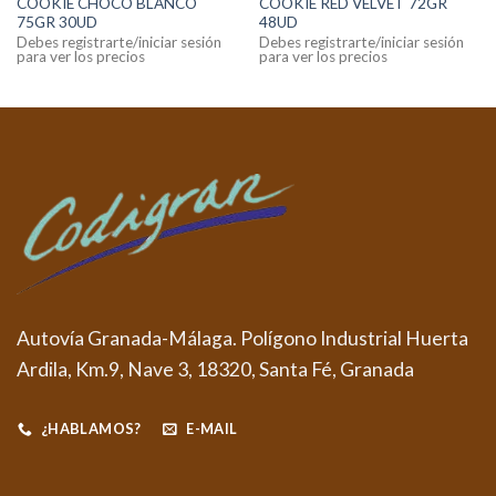
COOKIE CHOCO BLANCO
COOKIE RED VELVET 72GR
75GR 30UD
48UD
Debes registrarte/iniciar sesión
Debes registrarte/iniciar sesión
para ver los precios
para ver los precios
Autovía Granada-Málaga. Polígono Industrial Huerta
Ardila, Km.9, Nave 3, 18320, Santa Fé, Granada
¿HABLAMOS?
E-MAIL