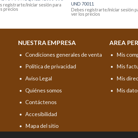
UND 70011
 registrarte/iniciar sesión para
os precios
Debes registrarte/iniciar sesión p
ver los precios
NUESTRA EMPRESA
AREA PE
Condiciones generales de venta
Mis com
Política de privacidad
Mis fact
Aviso Legal
Mis dire
Quiénes somos
Mis dato
Contáctenos
Accesibilidad
Mapa del sitio