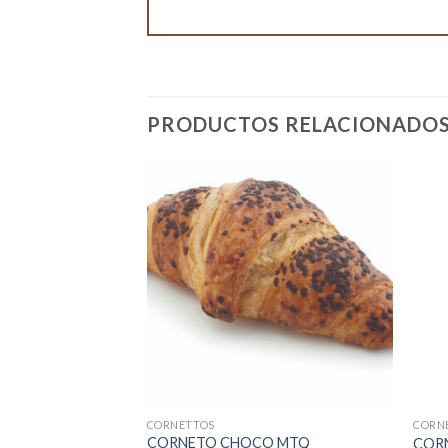
PRODUCTOS RELACIONADO
STENCIAS
CORNETTOS
CORN
E CEREALES 55U
CORNETO CHOCO MTQ
CORN