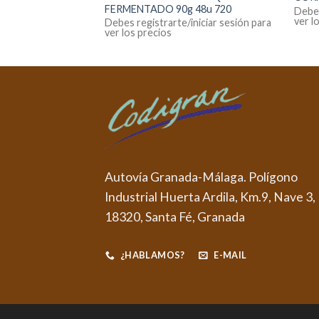
FERMENTADO 90g 48u 720
Debes
ver l
iniciar sesión para
Debes registrarte/iniciar sesión para
ver los precios
Autovía Granada-Málaga. Polígono
Industrial Huerta Ardila, Km.9, Nave 3,
18320, Santa Fé, Granada
¿HABLAMOS?
E-MAIL