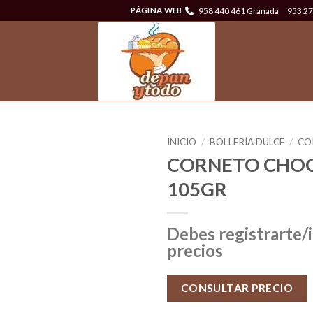
958 440 461 Granada
953 27
PÁGINA WEB
INICIO
/
BOLLERÍA DULCE
/
CO
CORNETO CHO
105GR
Debes registrarte/i
precios
CONSULTAR PRECIO