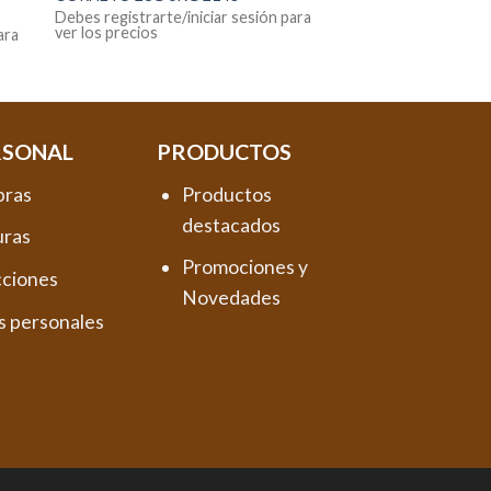
Debes registrarte/iniciar sesión para
ver los precios
ara
RSONAL
PRODUCTOS
pras
Productos
destacados
uras
Promociones y
cciones
Novedades
s personales