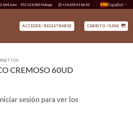
Español
2 604 Jaén
952 224 083 Málaga
+34 658 01 86 03
▼
ACCEDER / REGISTRARSE
CARRITO /
0,00
€
RNETTOS
CO CREMOSO 60UD
niciar sesión para ver los