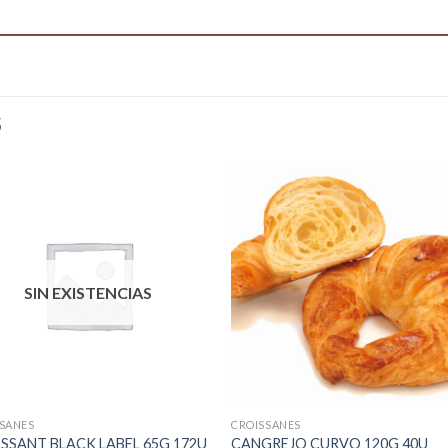
S
SIN EXISTENCIAS
SANES
CROISSANES
SSANT BLACK LABEL 65G 172U
CANGREJO CURVO 120G 40U