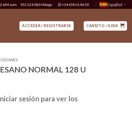
Español
2 604 Jaén
952 224 083 Málaga
+34 658 01 86 03
▼
ACCEDER / REGISTRARSE
CARRITO /
0,00
€
OISSANES
TESANO NORMAL 128 U
niciar sesión para ver los