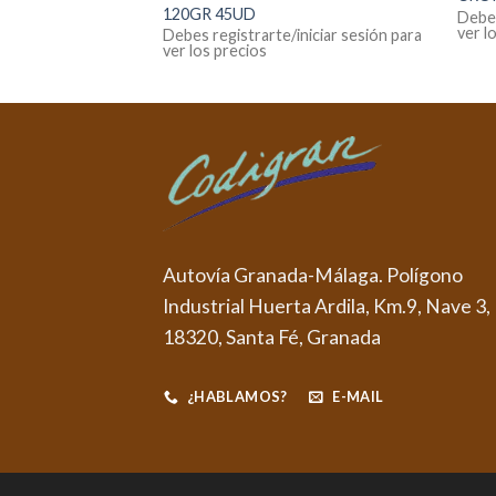
120GR 45UD
Debes
ver l
iniciar sesión para
Debes registrarte/iniciar sesión para
ver los precios
Autovía Granada-Málaga. Polígono
Industrial Huerta Ardila, Km.9, Nave 3,
18320, Santa Fé, Granada
¿HABLAMOS?
E-MAIL