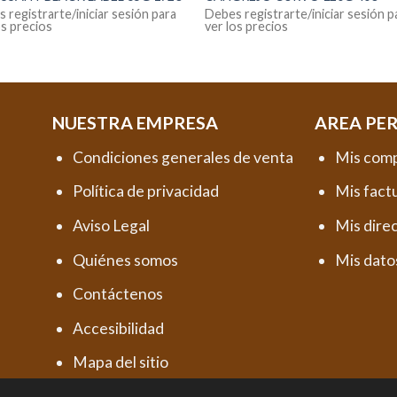
 registrarte/iniciar sesión para
Debes registrarte/iniciar sesión p
os precios
ver los precios
NUESTRA EMPRESA
AREA PE
Condiciones generales de venta
Mis com
Política de privacidad
Mis fact
Aviso Legal
Mis dire
Quiénes somos
Mis dato
Contáctenos
Accesibilidad
Mapa del sitio