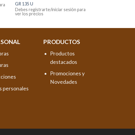
GR 135 U
ara
Debes registrarte/iniciar sesión para
ver los precios
RSONAL
PRODUCTOS
pras
Productos
destacados
uras
Promociones y
cciones
Novedades
s personales