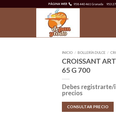
958 440 461 Granada
953 27
PÁGINA WEB
INICIO
/
BOLLERÍA DULCE
/
CR
CROISSANT AR
65 G 700
Debes registrarte/i
precios
CONSULTAR PRECIO