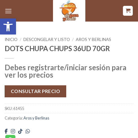
Saltar
al
Abrir barra de herramientas
contenido
INICIO
/
DESCONGELAR Y LISTO
/
AROS Y BERLINAS
DOTS CHUPA CHUPS 36UD 70GR
Debes registrarte/iniciar sesión para
ver los precios
CONSULTAR PRECIO
SKU:
61455
Categoría:
Aros y Berlinas