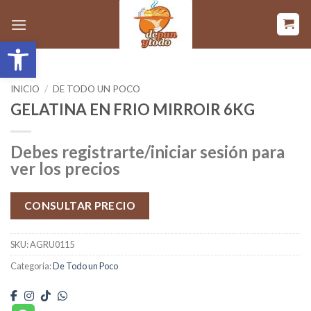
Saltar
al
Abrir barra de herramientas
contenido
INICIO
/
DE TODO UN POCO
GELATINA EN FRIO MIRROIR 6KG
Debes registrarte/iniciar sesión para
ver los precios
CONSULTAR PRECIO
SKU:
AGRU0115
Categoría:
De Todo un Poco