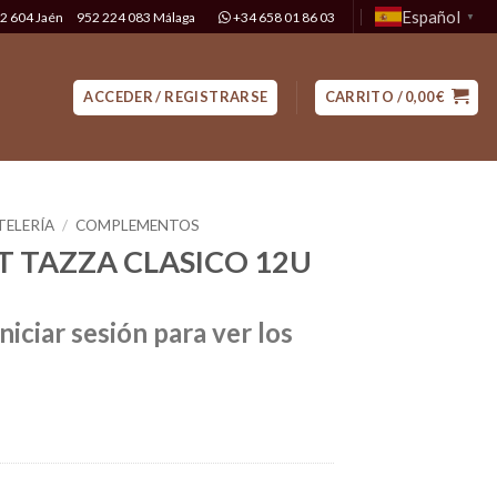
Español
2 604 Jaén
952 224 083 Málaga
+34 658 01 86 03
▼
ACCEDER / REGISTRARSE
CARRITO /
0,00
€
ELERÍA
/
COMPLEMENTOS
T TAZZA CLASICO 12U
niciar sesión para ver los