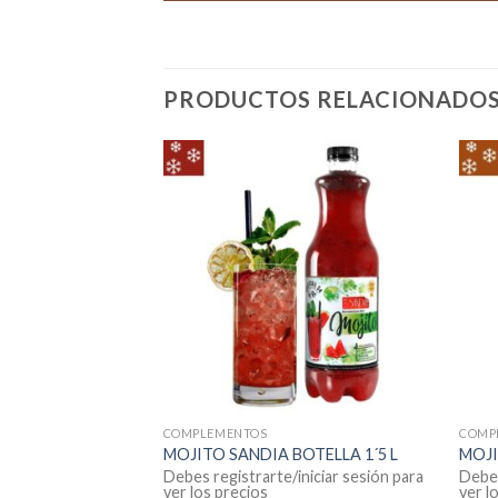
PRODUCTOS RELACIONADO
COMPLEMENTOS
COMP
 BLANCO 12U
MOJITO SANDIA BOTELLA 1´5 L
MOJI
iniciar sesión para
Debes registrarte/iniciar sesión para
Debes
ver los precios
ver l