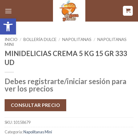
Saltar
al
Abrir barra de herramientas
contenido
INICIO
/
BOLLERÍA DULCE
/
NAPOLITANAS
/
NAPOLITANAS
MINI
MINIDELICIAS CREMA 5 KG 15 GR 333
UD
Debes registrarte/iniciar sesión para
ver los precios
CONSULTAR PRECIO
SKU:
10158679
Categoría:
Napolitanas Mini