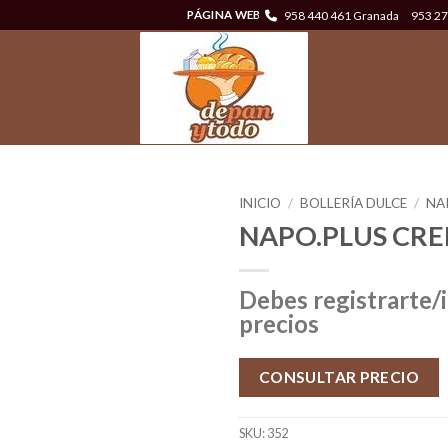
958 440 461 Granada
953 27
PÁGINA WEB
INICIO
/
BOLLERÍA DULCE
/
NA
NAPO.PLUS CRE
Debes registrarte/i
precios
CONSULTAR PRECIO
SKU:
352