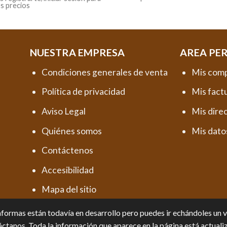
os precios
NUESTRA EMPRESA
AREA PE
Condiciones generales de venta
Mis com
Política de privacidad
Mis fact
Aviso Legal
Mis dire
Quiénes somos
Mis dato
Contáctenos
Accesibilidad
Mapa del sitio
formas están todavía en desarrollo pero puedes ir echándoles un vis
ctanos. Toda la información que aparece en la página está actuali