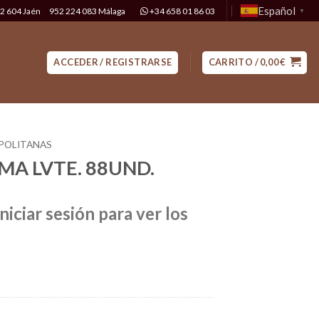
Español
2 604 Jaén
952 224 083 Málaga
+34 658 01 86 03
▼
ACCEDER / REGISTRARSE
CARRITO /
0,00
€
POLITANAS
MA LVTE. 88UND.
niciar sesión para ver los