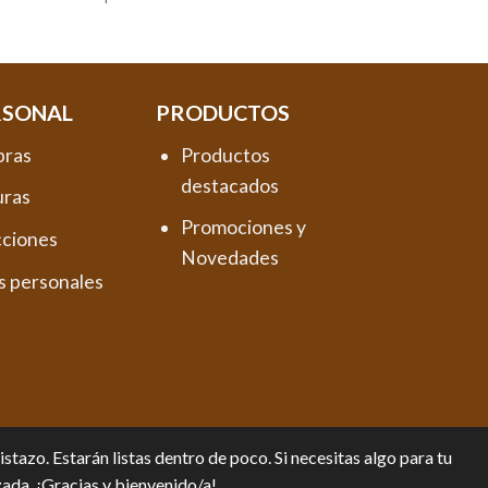
RSONAL
PRODUCTOS
pras
Productos
destacados
uras
Promociones y
cciones
Novedades
s personales
tazo. Estarán listas dentro de poco. Si necesitas algo para tu
zada. ¡Gracias y bienvenido/a!