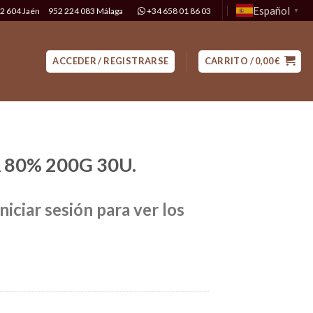
Español
2 604 Jaén
952 224 083 Málaga
+34 658 01 86 03
▼
ACCEDER / REGISTRARSE
CARRITO /
0,00
€
 80% 200G 30U.
niciar sesión para ver los