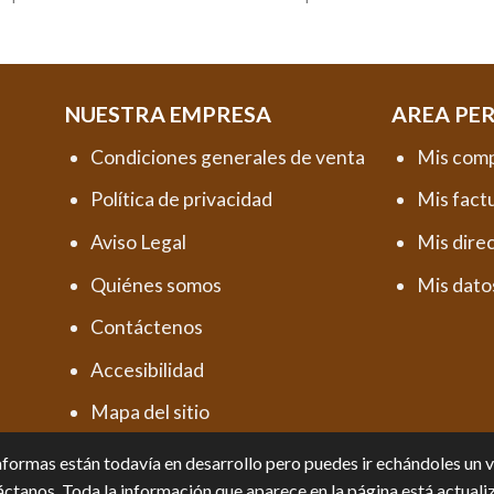
NUESTRA EMPRESA
AREA PE
Condiciones generales de venta
Mis com
Política de privacidad
Mis fact
Aviso Legal
Mis dire
Quiénes somos
Mis dato
Contáctenos
Accesibilidad
Mapa del sitio
formas están todavía en desarrollo pero puedes ir echándoles un vis
ctanos. Toda la información que aparece en la página está actuali