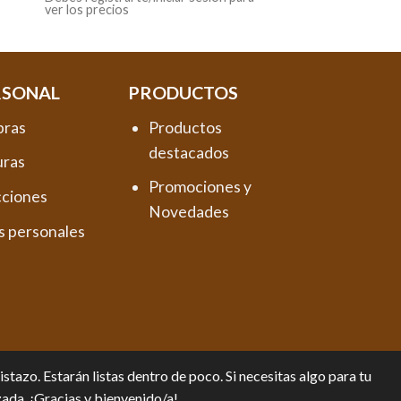
ver los precios
RSONAL
PRODUCTOS
pras
Productos
destacados
uras
Promociones y
cciones
Novedades
s personales
tazo. Estarán listas dentro de poco. Si necesitas algo para tu
zada. ¡Gracias y bienvenido/a!