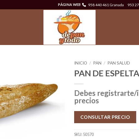
958 440 461 Granada
953 27
PÁGINA WEB
INICIO
/
PAN
/
PAN SALUD
PAN DE ESPELTA
Debes registrarte/i
precios
CONSULTAR PRECIO
SKU:
50570