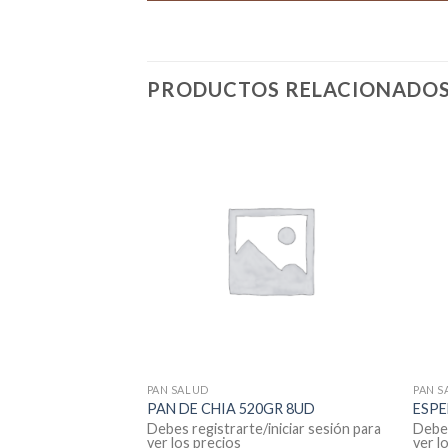
PRODUCTOS RELACIONADO
PAN SALUD
PAN S
ENTENO 18U.355G
PAN DE CHIA 520GR 8UD
ESPE
iniciar sesión para
Debes registrarte/iniciar sesión para
Debes
ver los precios
ver l