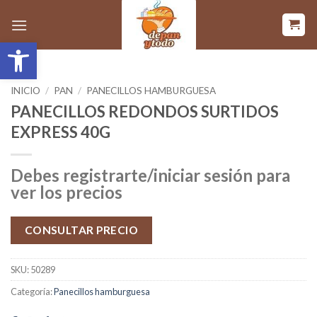
Saltar
al
Abrir barra de herramientas
contenido
INICIO
/
PAN
/
PANECILLOS HAMBURGUESA
PANECILLOS REDONDOS SURTIDOS
EXPRESS 40G
Debes registrarte/iniciar sesión para
ver los precios
CONSULTAR PRECIO
SKU:
50289
Categoría:
Panecillos hamburguesa