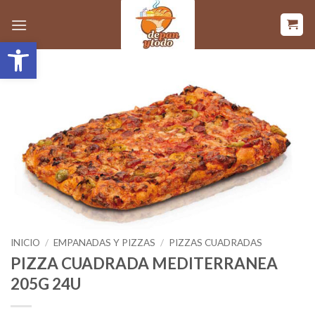
Saltar
al
Abrir barra de herramientas
contenido
INICIO
/
EMPANADAS Y PIZZAS
/
PIZZAS CUADRADAS
PIZZA CUADRADA MEDITERRANEA
205G 24U