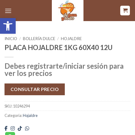
Saltar
al
Abrir barra de herramientas
contenido
INICIO
/
BOLLERÍA DULCE
/
HOJALDRE
PLACA HOJALDRE 1KG 60X40 12U
Debes registrarte/iniciar sesión para
ver los precios
CONSULTAR PRECIO
SKU:
10246294
Categoría:
Hojaldre