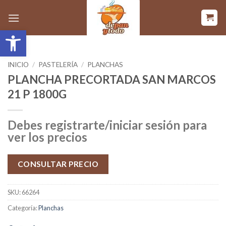
Saltar
al
Abrir barra de herramientas
contenido
INICIO
/
PASTELERÍA
/
PLANCHAS
PLANCHA PRECORTADA SAN MARCOS
21 P 1800G
Debes registrarte/iniciar sesión para
ver los precios
CONSULTAR PRECIO
SKU:
66264
Categoría:
Planchas