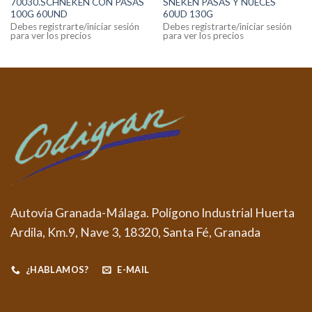
70030.SCHNEKEN CON PASAS
SNEKEN PASAS Y NUECES
100G 60UND
60UD 130G
Debes registrarte/iniciar sesión
Debes registrarte/iniciar sesión
para ver los precios
para ver los precios
Autovía Granada-Málaga. Polígono Industrial Huerta
Ardila, Km.9, Nave 3, 18320, Santa Fé, Granada
¿HABLAMOS?
E-MAIL