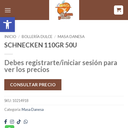
Saltar
al
Abrir barra de herramientas
contenido
INICIO
/
BOLLERÍA DULCE
/
MASA DANESA
SCHNECKEN 110GR 50U
Debes registrarte/iniciar sesión para
ver los precios
CONSULTAR PRECIO
SKU:
10214918
Categoría:
Masa Danesa