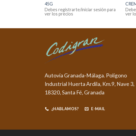
45G
CRE
iniciar sesión para
Debes registrarte/iniciar sesión para
Debes
ver los precios
ver l
Autovía Granada-Málaga. Polígono
Industrial Huerta Ardila, Km.9, Nave 3,
18320, Santa Fé, Granada
¿HABLAMOS?
E-MAIL