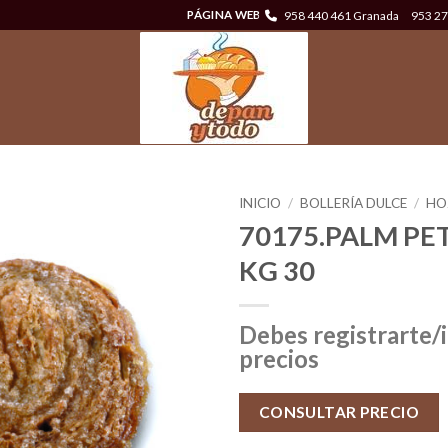
958 440 461 Granada
953 27
PÁGINA WEB
INICIO
/
BOLLERÍA DULCE
/
HO
70175.PALM PET
KG 30
Debes registrarte/i
precios
CONSULTAR PRECIO