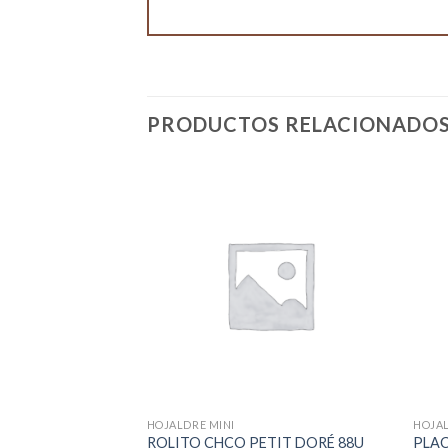
PRODUCTOS RELACIONADO
STENCIAS
HOJALDRE MINI
HOJAL
LO DE ANGEL
ROLITO CHCO PETIT DORÉ 88U
PLA