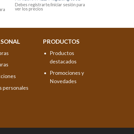
Debes registrarte/iniciar sesión para
ver los precios
ara
RSONAL
PRODUCTOS
pras
Productos
destacados
uras
Promociones y
cciones
Novedades
s personales