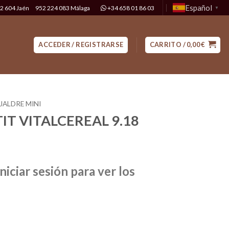
Español
2 604 Jaén
952 224 083 Málaga
+34 658 01 86 03
▼
ACCEDER / REGISTRARSE
CARRITO /
0,00
€
JALDRE MINI
IT VITALCEREAL 9.18
niciar sesión para ver los