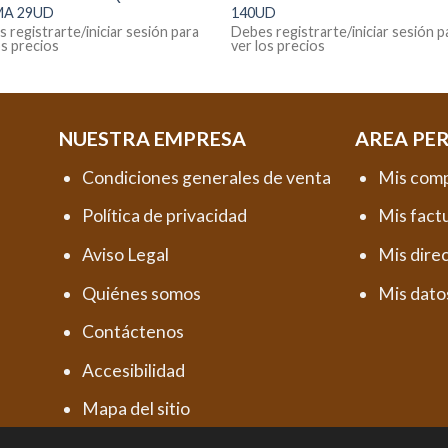
MA 29UD
140UD
 registrarte/iniciar sesión para
Debes registrarte/iniciar sesión p
os precios
ver los precios
NUESTRA EMPRESA
AREA PE
Condiciones generales de venta
Mis com
Política de privacidad
Mis fact
Aviso Legal
Mis dire
Quiénes somos
Mis dato
Contáctenos
Accesibilidad
Mapa del sitio