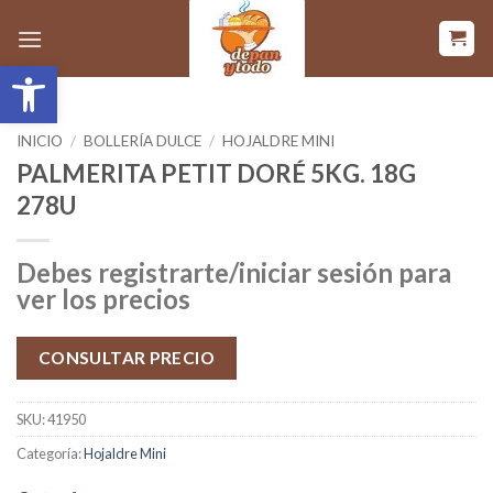
Saltar
al
Abrir barra de herramientas
contenido
INICIO
/
BOLLERÍA DULCE
/
HOJALDRE MINI
PALMERITA PETIT DORÉ 5KG. 18G
278U
Debes registrarte/iniciar sesión para
ver los precios
CONSULTAR PRECIO
SKU:
41950
Categoría:
Hojaldre Mini