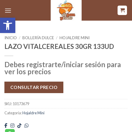
Saltar
al
Abrir barra de herramientas
contenido
INICIO
/
BOLLERÍA DULCE
/
HOJALDRE MINI
LAZO VITALCEREALES 30GR 133UD
Debes registrarte/iniciar sesión para
ver los precios
CONSULTAR PRECIO
SKU:
10173679
Categoría:
Hojaldre Mini