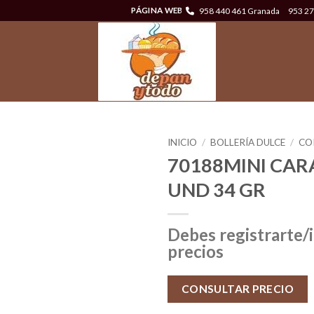
958 440 461 Granada
953 27
PÁGINA WEB
INICIO
/
BOLLERÍA DULCE
/
CO
70188MINI CAR
UND 34 GR
Debes registrarte/i
precios
CONSULTAR PRECIO