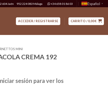
Español
2 604 Jaén
952 224 083 Málaga
+34 658 01 86 03
▼
ACCEDER / REGISTRARSE
CARRITO /
0,00
€
RNETTOS MINI
ACOLA CREMA 192
niciar sesión para ver los