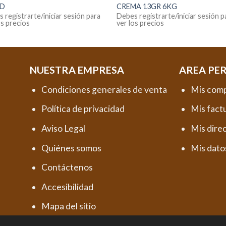
UD
CREMA 13GR 6KG
 registrarte/iniciar sesión para
Debes registrarte/iniciar sesión p
os precios
ver los precios
NUESTRA EMPRESA
AREA PE
Condiciones generales de venta
Mis com
Política de privacidad
Mis fact
Aviso Legal
Mis dire
Quiénes somos
Mis dato
Contáctenos
Accesibilidad
Mapa del sitio