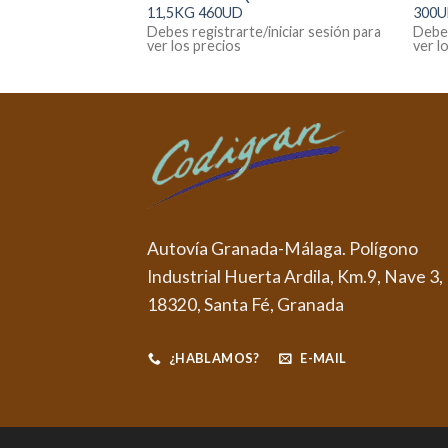
11,5KG 460UD
300
iniciar sesión para
Debes registrarte/iniciar sesión para
Debes
ver los precios
ver l
Autovía Granada-Málaga. Polígono
Industrial Huerta Ardila, Km.9, Nave 3,
18320, Santa Fé, Granada
¿HABLAMOS?
E-MAIL