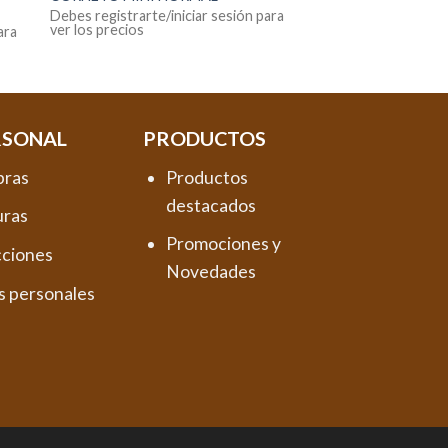
Debes registrarte/iniciar sesión para
ver los precios
ara
RSONAL
PRODUCTOS
pras
Productos
destacados
uras
Promociones y
cciones
Novedades
s personales