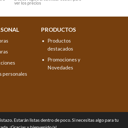
ver los precios
RSONAL
PRODUCTOS
pras
Productos
destacados
uras
Promociones y
cciones
Novedades
s personales
tazo. Estarán listas dentro de poco. Si necesitas algo para tu
zada. ¡Gracias y bienvenido/a!