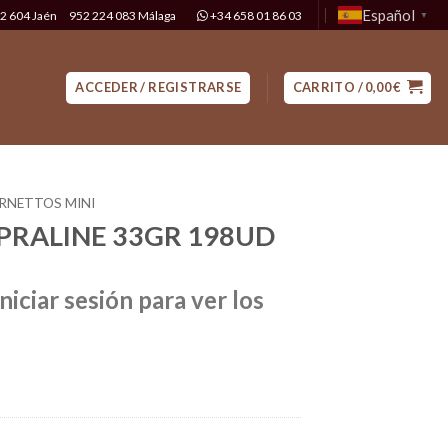
Español
2 604 Jaén
952 224 083 Málaga
+34 658 01 86 03
▼
ACCEDER / REGISTRARSE
CARRITO /
0,00
€
RNETTOS MINI
PRALINE 33GR 198UD
niciar sesión para ver los