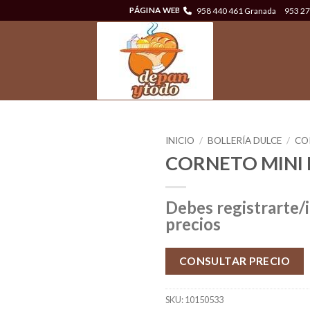
958 440 461 Granada
953 27
PÁGINA WEB
INICIO
/
BOLLERÍA DULCE
/
CO
CORNETO MINI 
Debes registrarte/i
precios
CONSULTAR PRECIO
SKU:
10150533