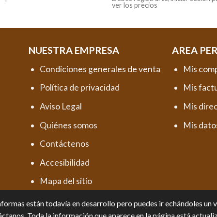
ver los precios
NUESTRA EMPRESA
AREA PE
Condiciones generales de venta
Mis com
Política de privacidad
Mis fact
Aviso Legal
Mis dire
Quiénes somos
Mis dato
Contáctenos
Accesibilidad
Mapa del sitio
formas están todavía en desarrollo pero puedes ir echándoles un vis
ctanos. Toda la información que aparece en la página está actuali