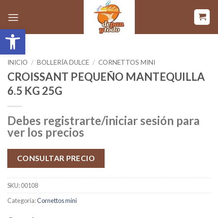
Saltar
al
Abrir barra de herramientas
contenido
INICIO
/
BOLLERÍA DULCE
/
CORNETTOS MINI
CROISSANT PEQUEÑO MANTEQUILLA
6.5 KG 25G
Debes registrarte/iniciar sesión para
ver los precios
CONSULTAR PRECIO
SKU:
00108
Categoría:
Cornettos mini