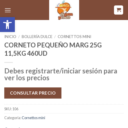
Saltar
al
Abrir barra de herramientas
contenido
INICIO
/
BOLLERÍA DULCE
/
CORNETTOS MINI
CORNETO PEQUEÑO MARG 25G
11,5KG 460UD
Debes registrarte/iniciar sesión para
ver los precios
CONSULTAR PRECIO
SKU:
106
Categoría:
Cornettos mini