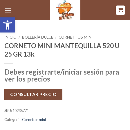
Saltar
al
Abrir barra de herramientas
contenido
INICIO
/
BOLLERÍA DULCE
/
CORNETTOS MINI
CORNETO MINI MANTEQUILLA 520 U
25 GR 13k
Debes registrarte/iniciar sesión para
ver los precios
CONSULTAR PRECIO
SKU:
10236771
Categoría:
Cornettos mini