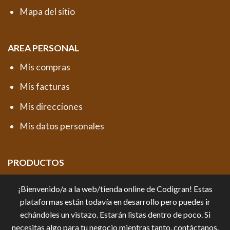
Mapa del sitio
AREA PERSONAL
Mis compras
Mis facturas
Mis direcciones
Mis datos personales
PRODUCTOS
Productos destacados
¡Bienvenido/a a la web/tienda online de Codigran! Estas
Promociones y Novedades
plataformas están todavía en desarrollo pero puedes ir
echándoles un vistazo. Estarán listas dentro de poco. Si
necesitas algo para tu negocio mientras tanto, contáctanos.