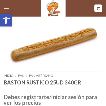
Saltar
al
Abrir barra de herramientas
contenido
INICIO
/
PAN
/
PAN ARTESANO
BASTON RUSTICO 25UD 340GR
Debes registrarte/iniciar sesión para
ver los precios