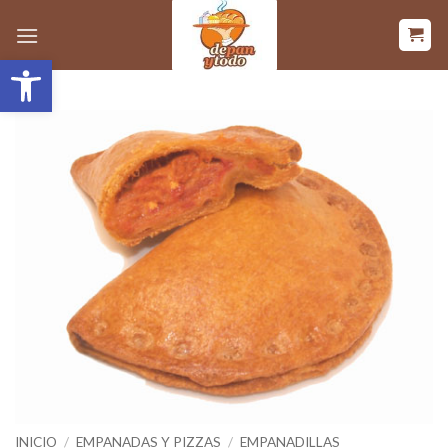
Saltar
al
Abrir barra de herramientas
contenido
INICIO
/
EMPANADAS Y PIZZAS
/
EMPANADILLAS