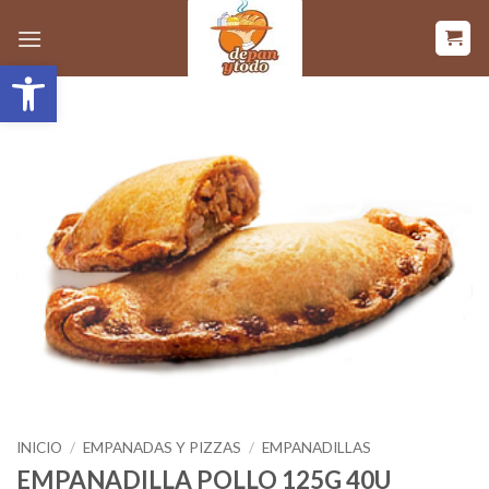
Saltar
al
Abrir barra de herramientas
contenido
INICIO
/
EMPANADAS Y PIZZAS
/
EMPANADILLAS
EMPANADILLA POLLO 125G 40U