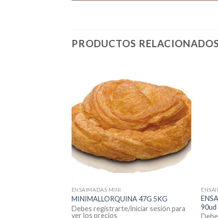
PRODUCTOS RELACIONADO
STENCIAS
ENSAIMADAS MINI
ENSAI
 MINI 30G 8.5 KG
ENSA
MINIMALLORQUINA 47G 5KG
90ud
Debes registrarte/iniciar sesión para
ver los precios
iniciar sesión para
Debes