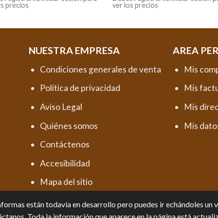
os precios
ver los precios
NUESTRA EMPRESA
AREA PE
Condiciones generales de venta
Mis com
Política de privacidad
Mis fact
Aviso Legal
Mis dire
Quiénes somos
Mis dato
Contáctenos
Accesibilidad
Mapa del sitio
formas están todavía en desarrollo pero puedes ir echándoles un vis
ctanos. Toda la información que aparece en la página está actuali