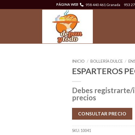
958 440 461 Granada
953 27
PÁGINA WEB
INICIO
/
BOLLERÍA DULCE
/
EN
ESPARTEROS PE
Debes registrarte/i
precios
CONSULTAR PRECIO
SKU:
10041