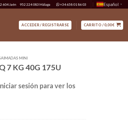
Español
2 604 Jaén
952 224 083 Málaga
+34 658 01 86 03
▼
ACCEDER / REGISTRARSE
CARRITO /
0,00
€
SAIMADAS MINI
Q 7 KG 40G 175U
niciar sesión para ver los