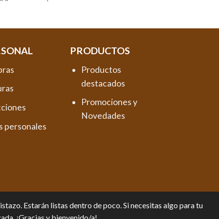
RSONAL
PRODUCTOS
pras
Productos
destacados
uras
Promociones y
cciones
Novedades
s personales
tazo. Estarán listas dentro de poco. Si necesitas algo para tu
zada. ¡Gracias y bienvenido/a!