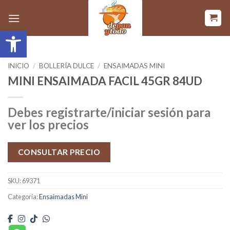
Saltar
al
Abrir barra de herramientas
contenido
INICIO
/
BOLLERÍA DULCE
/
ENSAIMADAS MINI
MINI ENSAIMADA FACIL 45GR 84UD
Debes registrarte/iniciar sesión para
ver los precios
CONSULTAR PRECIO
SKU:
69371
Categoría:
Ensaimadas Mini