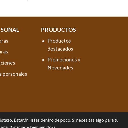
RSONAL
PRODUCTOS
pras
Productos
destacados
uras
Promociones y
cciones
Novedades
s personales
tazo. Estarán listas dentro de poco. Si necesitas algo para tu
zada. ¡Gracias y bienvenido/a!