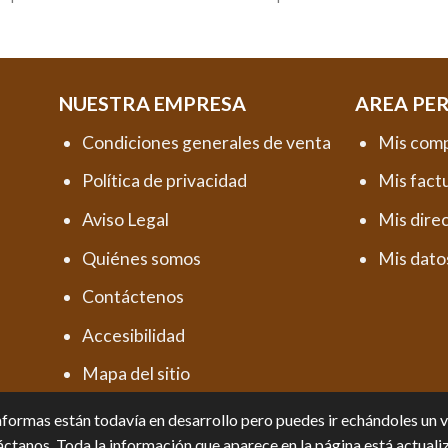
NUESTRA EMPRESA
AREA PE
Condiciones generales de venta
Mis com
Política de privacidad
Mis fact
Aviso Legal
Mis dire
Quiénes somos
Mis dato
Contáctenos
Accesibilidad
Mapa del sitio
formas están todavía en desarrollo pero puedes ir echándoles un vis
ctanos. Toda la información que aparece en la página está actuali