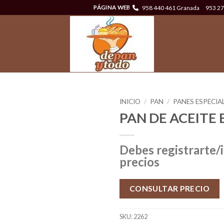
958 440 461 Granada
953 27
PÁGINA WEB
INICIO
/
PAN
/
PANES ESPECIA
PAN DE ACEITE
Debes registrarte/i
precios
CONSULTAR PRECIO
SKU:
2262