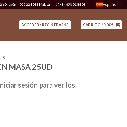
Español
2 604 Jaén
952 224 083 Málaga
+34 658 01 86 03
▼
ACCEDER / REGISTRARSE
CARRITO /
0,00
€
LES
 EN MASA 25UD
niciar sesión para ver los