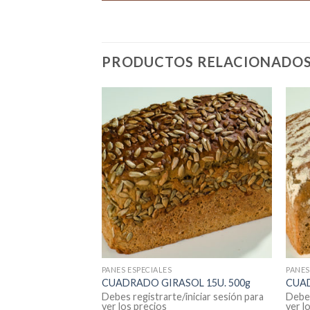
PRODUCTOS RELACIONADO
PANES ESPECIALES
PANES
AZA 15U. 500g
CUADRADO GIRASOL 15U. 500g
CUAD
Debes registrarte/iniciar sesión para
Debes
ver los precios
ver l
iniciar sesión para