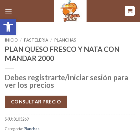
Saltar
al
Abrir barra de herramientas
contenido
INICIO
/
PASTELERÍA
/
PLANCHAS
PLAN QUESO FRESCO Y NATA CON
MANDAR 2000
Debes registrarte/iniciar sesión para
ver los precios
CONSULTAR PRECIO
SKU:
8103269
Categoría:
Planchas