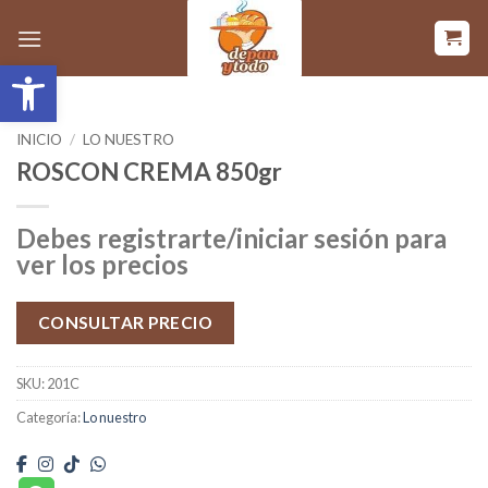
Saltar
al
Abrir barra de herramientas
contenido
INICIO
/
LO NUESTRO
ROSCON CREMA 850gr
Debes registrarte/iniciar sesión para
ver los precios
CONSULTAR PRECIO
SKU:
201C
Categoría:
Lo nuestro