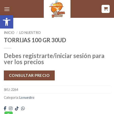
Saltar
al
Abrir barra de herramientas
contenido
INICIO
/
LO NUESTRO
TORRIJAS 100 GR 30UD
Debes registrarte/iniciar sesión para
ver los precios
CONSULTAR PRECIO
SKU:
2264
Categoría:
Lo nuestro